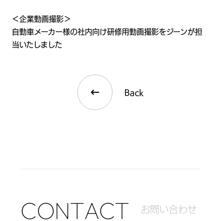
＜企業動画撮影＞
自動車メーカー様の社内向け研修用動画撮影をジーンが担
当いたしました
Back
C
O
N
T
A
C
T
お
問
い
合
わ
せ