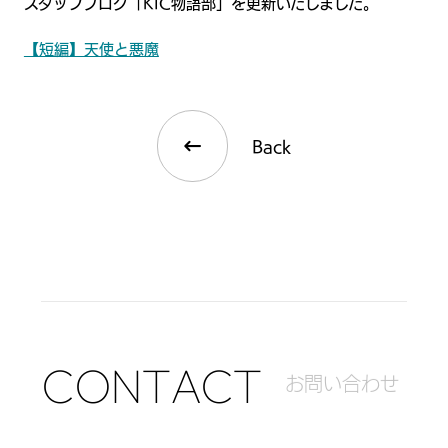
スタッフブログ「KIC物語部」を更新いたしました。
【短編】天使と悪魔
Back
C
O
N
T
A
C
T
お
問
い
合
わ
せ